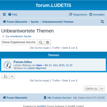
forum.LUDETIS
FAQ
Registrieren
Anmelden
S
Foren-Übersicht
Suche
Unbeantwortete Themen
u
Unbeantwortete Themen
c
Zur erweiterten Suche
h
Suche
Erweiterte Suche
e
Die Suche ergab 1 Treffer • Seite
1
von
1
Themen
Forum-Infos
Letzter Beitrag von
Uwe
«
Mo 21. Dez 2015, 21:22
Verfasst in
Ludetis Allgemein
Die Suche ergab 1 Treffer • Seite
1
von
1
Gehe zu
Foren-Übersicht
Alle Cookies löschen
Alle Zeiten sind
UTC+02:00
Powered by
phpBB
® Forum Software © phpBB Limited