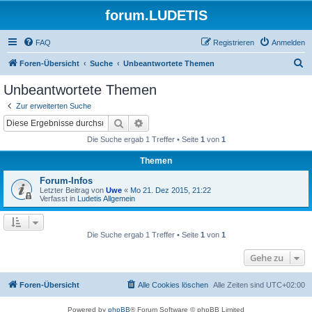
forum.LUDETIS
FAQ
Registrieren
Anmelden
S
Foren-Übersicht
Suche
Unbeantwortete Themen
u
Unbeantwortete Themen
c
Zur erweiterten Suche
h
Suche
Erweiterte Suche
e
Die Suche ergab 1 Treffer • Seite
1
von
1
Themen
Forum-Infos
Letzter Beitrag von
Uwe
«
Mo 21. Dez 2015, 21:22
Verfasst in
Ludetis Allgemein
Die Suche ergab 1 Treffer • Seite
1
von
1
Gehe zu
Foren-Übersicht
Alle Cookies löschen
Alle Zeiten sind
UTC+02:00
Powered by
phpBB
® Forum Software © phpBB Limited