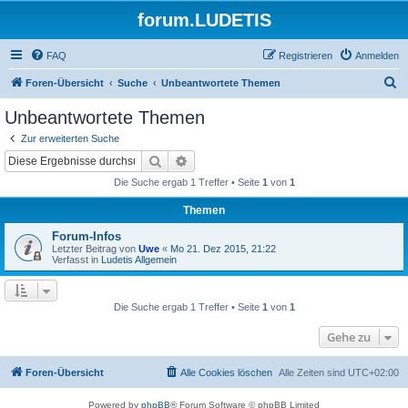
forum.LUDETIS
FAQ
Registrieren
Anmelden
S
Foren-Übersicht
Suche
Unbeantwortete Themen
u
Unbeantwortete Themen
c
Zur erweiterten Suche
h
Suche
Erweiterte Suche
e
Die Suche ergab 1 Treffer • Seite
1
von
1
Themen
Forum-Infos
Letzter Beitrag von
Uwe
«
Mo 21. Dez 2015, 21:22
Verfasst in
Ludetis Allgemein
Die Suche ergab 1 Treffer • Seite
1
von
1
Gehe zu
Foren-Übersicht
Alle Cookies löschen
Alle Zeiten sind
UTC+02:00
Powered by
phpBB
® Forum Software © phpBB Limited