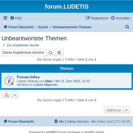
forum.LUDETIS
FAQ
Registrieren
Anmelden
S
Foren-Übersicht
Suche
Unbeantwortete Themen
u
Unbeantwortete Themen
c
Zur erweiterten Suche
h
Suche
Erweiterte Suche
e
Die Suche ergab 1 Treffer • Seite
1
von
1
Themen
Forum-Infos
Letzter Beitrag von
Uwe
«
Mo 21. Dez 2015, 21:22
Verfasst in
Ludetis Allgemein
Die Suche ergab 1 Treffer • Seite
1
von
1
Gehe zu
Foren-Übersicht
Alle Cookies löschen
Alle Zeiten sind
UTC+02:00
Powered by
phpBB
® Forum Software © phpBB Limited