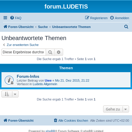
forum.LUDETIS
FAQ
Registrieren
Anmelden
S
Foren-Übersicht
Suche
Unbeantwortete Themen
u
Unbeantwortete Themen
c
Zur erweiterten Suche
h
Suche
Erweiterte Suche
e
Die Suche ergab 1 Treffer • Seite
1
von
1
Themen
Forum-Infos
Letzter Beitrag von
Uwe
«
Mo 21. Dez 2015, 21:22
Verfasst in
Ludetis Allgemein
Die Suche ergab 1 Treffer • Seite
1
von
1
Gehe zu
Foren-Übersicht
Alle Cookies löschen
Alle Zeiten sind
UTC+02:00
Powered by
phpBB
® Forum Software © phpBB Limited