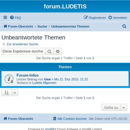
forum.LUDETIS
FAQ
Registrieren
Anmelden
S
Foren-Übersicht
Suche
Unbeantwortete Themen
u
Unbeantwortete Themen
c
Zur erweiterten Suche
h
Suche
Erweiterte Suche
e
Die Suche ergab 1 Treffer • Seite
1
von
1
Themen
Forum-Infos
Letzter Beitrag von
Uwe
«
Mo 21. Dez 2015, 21:22
Verfasst in
Ludetis Allgemein
Die Suche ergab 1 Treffer • Seite
1
von
1
Gehe zu
Foren-Übersicht
Alle Cookies löschen
Alle Zeiten sind
UTC+02:00
Powered by
phpBB
® Forum Software © phpBB Limited