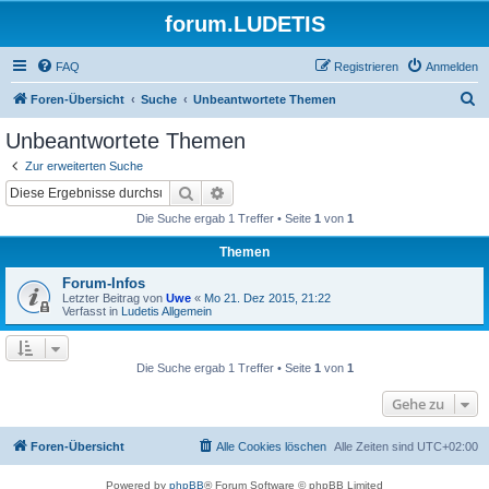
forum.LUDETIS
FAQ
Registrieren
Anmelden
S
Foren-Übersicht
Suche
Unbeantwortete Themen
u
Unbeantwortete Themen
c
Zur erweiterten Suche
h
Suche
Erweiterte Suche
e
Die Suche ergab 1 Treffer • Seite
1
von
1
Themen
Forum-Infos
Letzter Beitrag von
Uwe
«
Mo 21. Dez 2015, 21:22
Verfasst in
Ludetis Allgemein
Die Suche ergab 1 Treffer • Seite
1
von
1
Gehe zu
Foren-Übersicht
Alle Cookies löschen
Alle Zeiten sind
UTC+02:00
Powered by
phpBB
® Forum Software © phpBB Limited