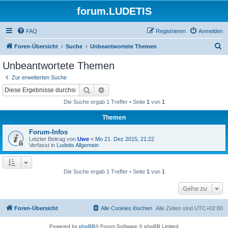
forum.LUDETIS
FAQ
Registrieren
Anmelden
S
Foren-Übersicht
Suche
Unbeantwortete Themen
u
Unbeantwortete Themen
c
Zur erweiterten Suche
h
Suche
Erweiterte Suche
e
Die Suche ergab 1 Treffer • Seite
1
von
1
Themen
Forum-Infos
Letzter Beitrag von
Uwe
«
Mo 21. Dez 2015, 21:22
Verfasst in
Ludetis Allgemein
Die Suche ergab 1 Treffer • Seite
1
von
1
Gehe zu
Foren-Übersicht
Alle Cookies löschen
Alle Zeiten sind
UTC+02:00
Powered by
phpBB
® Forum Software © phpBB Limited