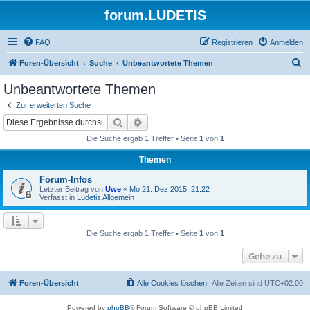
forum.LUDETIS
FAQ
Registrieren
Anmelden
S
Foren-Übersicht
Suche
Unbeantwortete Themen
u
Unbeantwortete Themen
c
Zur erweiterten Suche
h
Suche
Erweiterte Suche
e
Die Suche ergab 1 Treffer • Seite
1
von
1
Themen
Forum-Infos
Letzter Beitrag von
Uwe
«
Mo 21. Dez 2015, 21:22
Verfasst in
Ludetis Allgemein
Die Suche ergab 1 Treffer • Seite
1
von
1
Gehe zu
Foren-Übersicht
Alle Cookies löschen
Alle Zeiten sind
UTC+02:00
Powered by
phpBB
® Forum Software © phpBB Limited