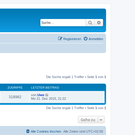
Suche
Erweiterte Suche
Registrieren
Anmelden
Die Suche ergab 1 Treffer • Seite
1
von
1
ZUGRIFFE
LETZTER BEITRAG
von
Uwe
318982
Mo 21. Dez 2015, 21:22
Die Suche ergab 1 Treffer • Seite
1
von
1
Gehe zu
Alle Cookies löschen
Alle Zeiten sind
UTC+02:00