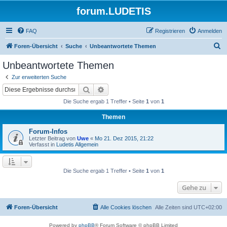
forum.LUDETIS
FAQ
Registrieren
Anmelden
S
Foren-Übersicht
Suche
Unbeantwortete Themen
u
Unbeantwortete Themen
c
Zur erweiterten Suche
h
Suche
Erweiterte Suche
e
Die Suche ergab 1 Treffer • Seite
1
von
1
Themen
Forum-Infos
Letzter Beitrag von
Uwe
«
Mo 21. Dez 2015, 21:22
Verfasst in
Ludetis Allgemein
Die Suche ergab 1 Treffer • Seite
1
von
1
Gehe zu
Foren-Übersicht
Alle Cookies löschen
Alle Zeiten sind
UTC+02:00
Powered by
phpBB
® Forum Software © phpBB Limited