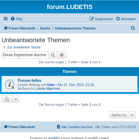
forum.LUDETIS
FAQ
Registrieren
Anmelden
S
Foren-Übersicht
Suche
Unbeantwortete Themen
u
Unbeantwortete Themen
c
Zur erweiterten Suche
h
Suche
Erweiterte Suche
e
Die Suche ergab 1 Treffer • Seite
1
von
1
Themen
Forum-Infos
Letzter Beitrag von
Uwe
«
Mo 21. Dez 2015, 21:22
Verfasst in
Ludetis Allgemein
Die Suche ergab 1 Treffer • Seite
1
von
1
Gehe zu
Foren-Übersicht
Alle Cookies löschen
Alle Zeiten sind
UTC+02:00
Powered by
phpBB
® Forum Software © phpBB Limited