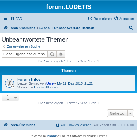
forum.LUDETIS
FAQ
Registrieren
Anmelden
S
Foren-Übersicht
Suche
Unbeantwortete Themen
u
Unbeantwortete Themen
c
Zur erweiterten Suche
h
Suche
Erweiterte Suche
e
Die Suche ergab 1 Treffer • Seite
1
von
1
Themen
Forum-Infos
Letzter Beitrag von
Uwe
«
Mo 21. Dez 2015, 21:22
Verfasst in
Ludetis Allgemein
Die Suche ergab 1 Treffer • Seite
1
von
1
Gehe zu
Foren-Übersicht
Alle Cookies löschen
Alle Zeiten sind
UTC+02:00
Powered by
phpBB
® Forum Software © phpBB Limited