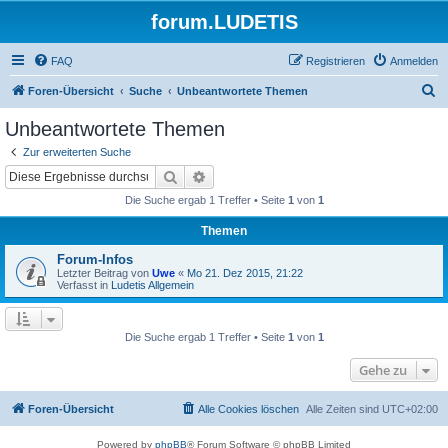
forum.LUDETIS
FAQ
Registrieren
Anmelden
S
Foren-Übersicht
Suche
Unbeantwortete Themen
u
Unbeantwortete Themen
c
Zur erweiterten Suche
h
Suche
Erweiterte Suche
e
Die Suche ergab 1 Treffer • Seite
1
von
1
Themen
Forum-Infos
Letzter Beitrag von
Uwe
«
Mo 21. Dez 2015, 21:22
Verfasst in
Ludetis Allgemein
Die Suche ergab 1 Treffer • Seite
1
von
1
Gehe zu
Foren-Übersicht
Alle Cookies löschen
Alle Zeiten sind
UTC+02:00
Powered by
phpBB
® Forum Software © phpBB Limited