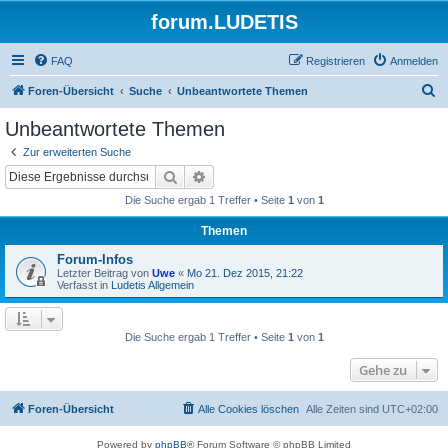
forum.LUDETIS
FAQ
Registrieren
Anmelden
S
Foren-Übersicht
Suche
Unbeantwortete Themen
u
Unbeantwortete Themen
c
Zur erweiterten Suche
h
Suche
Erweiterte Suche
e
Die Suche ergab 1 Treffer • Seite
1
von
1
Themen
Forum-Infos
Letzter Beitrag von
Uwe
«
Mo 21. Dez 2015, 21:22
Verfasst in
Ludetis Allgemein
Die Suche ergab 1 Treffer • Seite
1
von
1
Gehe zu
Foren-Übersicht
Alle Cookies löschen
Alle Zeiten sind
UTC+02:00
Powered by
phpBB
® Forum Software © phpBB Limited