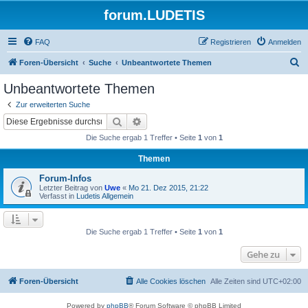
forum.LUDETIS
FAQ
Registrieren
Anmelden
S
Foren-Übersicht
Suche
Unbeantwortete Themen
u
Unbeantwortete Themen
c
Zur erweiterten Suche
h
Suche
Erweiterte Suche
e
Die Suche ergab 1 Treffer • Seite
1
von
1
Themen
Forum-Infos
Letzter Beitrag von
Uwe
«
Mo 21. Dez 2015, 21:22
Verfasst in
Ludetis Allgemein
Die Suche ergab 1 Treffer • Seite
1
von
1
Gehe zu
Foren-Übersicht
Alle Cookies löschen
Alle Zeiten sind
UTC+02:00
Powered by
phpBB
® Forum Software © phpBB Limited