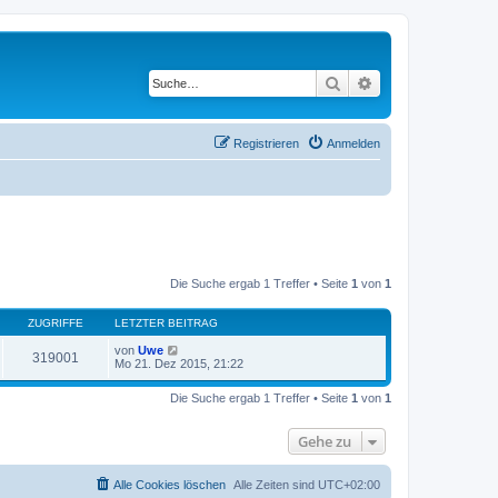
Suche
Erweiterte Suche
Registrieren
Anmelden
Die Suche ergab 1 Treffer • Seite
1
von
1
ZUGRIFFE
LETZTER BEITRAG
von
Uwe
319001
Mo 21. Dez 2015, 21:22
Die Suche ergab 1 Treffer • Seite
1
von
1
Gehe zu
Alle Cookies löschen
Alle Zeiten sind
UTC+02:00