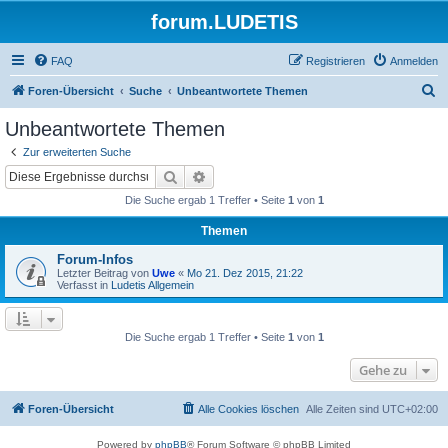
forum.LUDETIS
FAQ
Registrieren
Anmelden
S
Foren-Übersicht
Suche
Unbeantwortete Themen
u
Unbeantwortete Themen
c
Zur erweiterten Suche
h
Suche
Erweiterte Suche
e
Die Suche ergab 1 Treffer • Seite
1
von
1
Themen
Forum-Infos
Letzter Beitrag von
Uwe
«
Mo 21. Dez 2015, 21:22
Verfasst in
Ludetis Allgemein
Die Suche ergab 1 Treffer • Seite
1
von
1
Gehe zu
Foren-Übersicht
Alle Cookies löschen
Alle Zeiten sind
UTC+02:00
Powered by
phpBB
® Forum Software © phpBB Limited