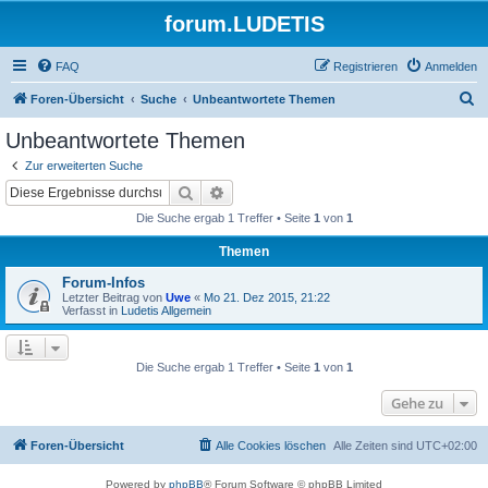
forum.LUDETIS
FAQ
Registrieren
Anmelden
S
Foren-Übersicht
Suche
Unbeantwortete Themen
u
Unbeantwortete Themen
c
Zur erweiterten Suche
h
Suche
Erweiterte Suche
e
Die Suche ergab 1 Treffer • Seite
1
von
1
Themen
Forum-Infos
Letzter Beitrag von
Uwe
«
Mo 21. Dez 2015, 21:22
Verfasst in
Ludetis Allgemein
Die Suche ergab 1 Treffer • Seite
1
von
1
Gehe zu
Foren-Übersicht
Alle Cookies löschen
Alle Zeiten sind
UTC+02:00
Powered by
phpBB
® Forum Software © phpBB Limited