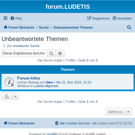
forum.LUDETIS
FAQ
Registrieren
Anmelden
S
Foren-Übersicht
Suche
Unbeantwortete Themen
u
Unbeantwortete Themen
c
Zur erweiterten Suche
h
Suche
Erweiterte Suche
e
Die Suche ergab 1 Treffer • Seite
1
von
1
Themen
Forum-Infos
Letzter Beitrag von
Uwe
«
Mo 21. Dez 2015, 21:22
Verfasst in
Ludetis Allgemein
Die Suche ergab 1 Treffer • Seite
1
von
1
Gehe zu
Foren-Übersicht
Alle Cookies löschen
Alle Zeiten sind
UTC+02:00
Powered by
phpBB
® Forum Software © phpBB Limited