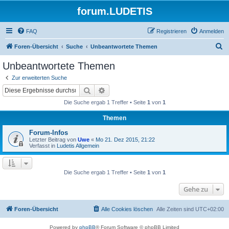
forum.LUDETIS
FAQ
Registrieren
Anmelden
S
Foren-Übersicht
Suche
Unbeantwortete Themen
u
Unbeantwortete Themen
c
Zur erweiterten Suche
h
Suche
Erweiterte Suche
e
Die Suche ergab 1 Treffer • Seite
1
von
1
Themen
Forum-Infos
Letzter Beitrag von
Uwe
«
Mo 21. Dez 2015, 21:22
Verfasst in
Ludetis Allgemein
Die Suche ergab 1 Treffer • Seite
1
von
1
Gehe zu
Foren-Übersicht
Alle Cookies löschen
Alle Zeiten sind
UTC+02:00
Powered by
phpBB
® Forum Software © phpBB Limited