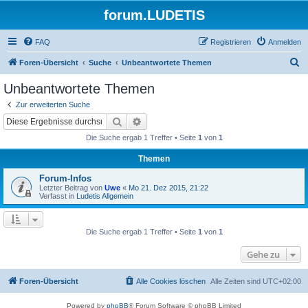
forum.LUDETIS
FAQ
Registrieren
Anmelden
S
Foren-Übersicht
Suche
Unbeantwortete Themen
u
Unbeantwortete Themen
c
Zur erweiterten Suche
h
Suche
Erweiterte Suche
e
Die Suche ergab 1 Treffer • Seite
1
von
1
Themen
Forum-Infos
Letzter Beitrag von
Uwe
«
Mo 21. Dez 2015, 21:22
Verfasst in
Ludetis Allgemein
Die Suche ergab 1 Treffer • Seite
1
von
1
Gehe zu
Foren-Übersicht
Alle Cookies löschen
Alle Zeiten sind
UTC+02:00
Powered by
phpBB
® Forum Software © phpBB Limited