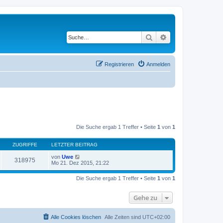
Suche
Erweiterte Suche
Registrieren
Anmelden
Die Suche ergab 1 Treffer • Seite
1
von
1
ZUGRIFFE
LETZTER BEITRAG
von
Uwe
318975
Mo 21. Dez 2015, 21:22
Die Suche ergab 1 Treffer • Seite
1
von
1
Gehe zu
Alle Cookies löschen
Alle Zeiten sind
UTC+02:00