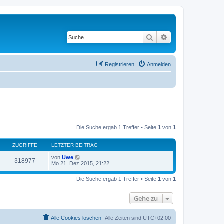
Suche
Erweiterte Suche
Registrieren
Anmelden
Die Suche ergab 1 Treffer • Seite
1
von
1
ZUGRIFFE
LETZTER BEITRAG
von
Uwe
318977
Mo 21. Dez 2015, 21:22
Die Suche ergab 1 Treffer • Seite
1
von
1
Gehe zu
Alle Cookies löschen
Alle Zeiten sind
UTC+02:00