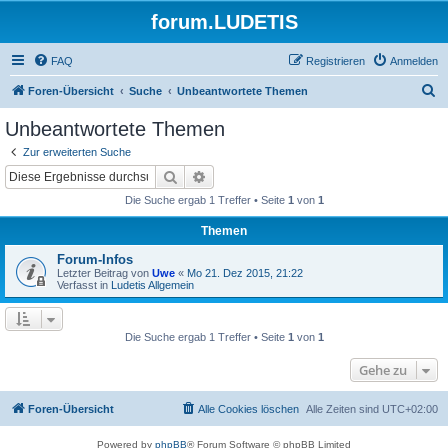
forum.LUDETIS
FAQ
Registrieren
Anmelden
S
Foren-Übersicht
Suche
Unbeantwortete Themen
u
Unbeantwortete Themen
c
Zur erweiterten Suche
h
Suche
Erweiterte Suche
e
Die Suche ergab 1 Treffer • Seite
1
von
1
Themen
Forum-Infos
Letzter Beitrag von
Uwe
«
Mo 21. Dez 2015, 21:22
Verfasst in
Ludetis Allgemein
Die Suche ergab 1 Treffer • Seite
1
von
1
Gehe zu
Foren-Übersicht
Alle Cookies löschen
Alle Zeiten sind
UTC+02:00
Powered by
phpBB
® Forum Software © phpBB Limited