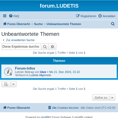
forum.LUDETIS
FAQ
Registrieren
Anmelden
S
Foren-Übersicht
Suche
Unbeantwortete Themen
u
Unbeantwortete Themen
c
Zur erweiterten Suche
h
Suche
Erweiterte Suche
e
Die Suche ergab 1 Treffer • Seite
1
von
1
Themen
Forum-Infos
Letzter Beitrag von
Uwe
«
Mo 21. Dez 2015, 21:22
Verfasst in
Ludetis Allgemein
Die Suche ergab 1 Treffer • Seite
1
von
1
Gehe zu
Foren-Übersicht
Alle Cookies löschen
Alle Zeiten sind
UTC+02:00
Powered by
phpBB
® Forum Software © phpBB Limited