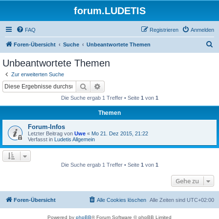
forum.LUDETIS
FAQ
Registrieren
Anmelden
S
Foren-Übersicht
Suche
Unbeantwortete Themen
u
Unbeantwortete Themen
c
Zur erweiterten Suche
h
Suche
Erweiterte Suche
e
Die Suche ergab 1 Treffer • Seite
1
von
1
Themen
Forum-Infos
Letzter Beitrag von
Uwe
«
Mo 21. Dez 2015, 21:22
Verfasst in
Ludetis Allgemein
Die Suche ergab 1 Treffer • Seite
1
von
1
Gehe zu
Foren-Übersicht
Alle Cookies löschen
Alle Zeiten sind
UTC+02:00
Powered by
phpBB
® Forum Software © phpBB Limited