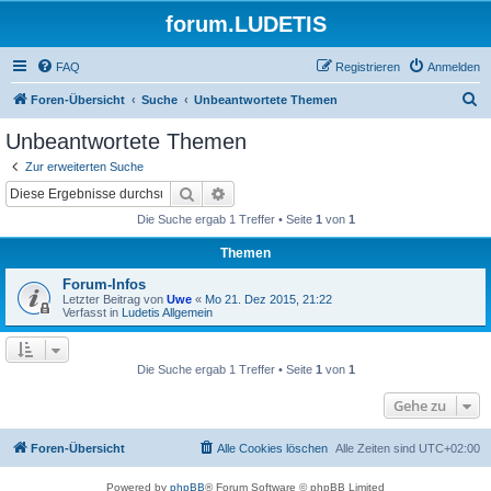
forum.LUDETIS
FAQ
Registrieren
Anmelden
S
Foren-Übersicht
Suche
Unbeantwortete Themen
u
Unbeantwortete Themen
c
Zur erweiterten Suche
h
Suche
Erweiterte Suche
e
Die Suche ergab 1 Treffer • Seite
1
von
1
Themen
Forum-Infos
Letzter Beitrag von
Uwe
«
Mo 21. Dez 2015, 21:22
Verfasst in
Ludetis Allgemein
Die Suche ergab 1 Treffer • Seite
1
von
1
Gehe zu
Foren-Übersicht
Alle Cookies löschen
Alle Zeiten sind
UTC+02:00
Powered by
phpBB
® Forum Software © phpBB Limited