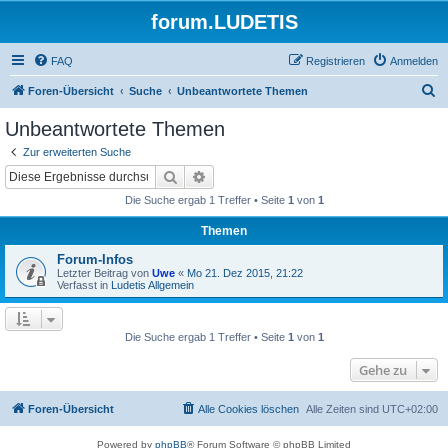
forum.LUDETIS
FAQ
Registrieren
Anmelden
S
Foren-Übersicht
Suche
Unbeantwortete Themen
u
Unbeantwortete Themen
c
Zur erweiterten Suche
h
Suche
Erweiterte Suche
e
Die Suche ergab 1 Treffer • Seite
1
von
1
Themen
Forum-Infos
Letzter Beitrag von
Uwe
«
Mo 21. Dez 2015, 21:22
Verfasst in
Ludetis Allgemein
Die Suche ergab 1 Treffer • Seite
1
von
1
Gehe zu
Foren-Übersicht
Alle Cookies löschen
Alle Zeiten sind
UTC+02:00
Powered by
phpBB
® Forum Software © phpBB Limited