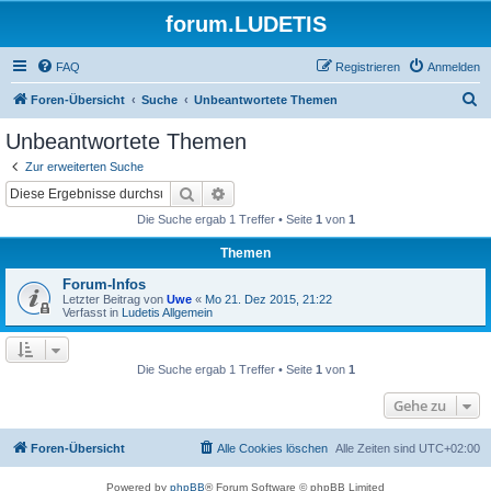
forum.LUDETIS
FAQ
Registrieren
Anmelden
S
Foren-Übersicht
Suche
Unbeantwortete Themen
u
Unbeantwortete Themen
c
Zur erweiterten Suche
h
Suche
Erweiterte Suche
e
Die Suche ergab 1 Treffer • Seite
1
von
1
Themen
Forum-Infos
Letzter Beitrag von
Uwe
«
Mo 21. Dez 2015, 21:22
Verfasst in
Ludetis Allgemein
Die Suche ergab 1 Treffer • Seite
1
von
1
Gehe zu
Foren-Übersicht
Alle Cookies löschen
Alle Zeiten sind
UTC+02:00
Powered by
phpBB
® Forum Software © phpBB Limited