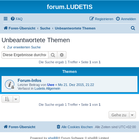
forum.LUDETIS
FAQ
Registrieren
Anmelden
S
Foren-Übersicht
Suche
Unbeantwortete Themen
u
Unbeantwortete Themen
c
Zur erweiterten Suche
h
Suche
Erweiterte Suche
e
Die Suche ergab 1 Treffer • Seite
1
von
1
Themen
Forum-Infos
Letzter Beitrag von
Uwe
«
Mo 21. Dez 2015, 21:22
Verfasst in
Ludetis Allgemein
Die Suche ergab 1 Treffer • Seite
1
von
1
Gehe zu
Foren-Übersicht
Alle Cookies löschen
Alle Zeiten sind
UTC+02:00
Powered by
phpBB
® Forum Software © phpBB Limited