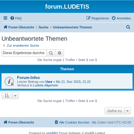
forum.LUDETIS
FAQ
Registrieren
Anmelden
S
Foren-Übersicht
Suche
Unbeantwortete Themen
u
Unbeantwortete Themen
c
Zur erweiterten Suche
h
Suche
Erweiterte Suche
e
Die Suche ergab 1 Treffer • Seite
1
von
1
Themen
Forum-Infos
Letzter Beitrag von
Uwe
«
Mo 21. Dez 2015, 21:22
Verfasst in
Ludetis Allgemein
Die Suche ergab 1 Treffer • Seite
1
von
1
Gehe zu
Foren-Übersicht
Alle Cookies löschen
Alle Zeiten sind
UTC+02:00
Powered by
phpBB
® Forum Software © phpBB Limited