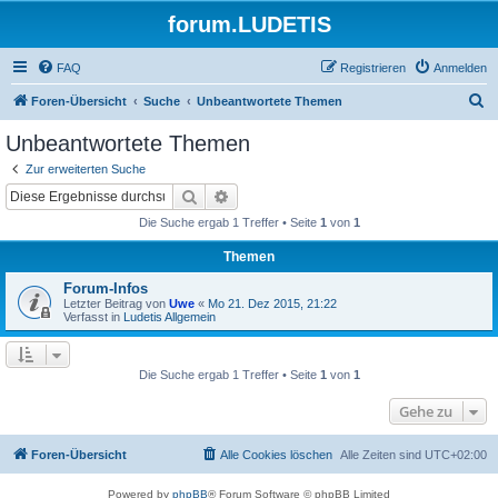
forum.LUDETIS
FAQ
Registrieren
Anmelden
S
Foren-Übersicht
Suche
Unbeantwortete Themen
u
Unbeantwortete Themen
c
Zur erweiterten Suche
h
Suche
Erweiterte Suche
e
Die Suche ergab 1 Treffer • Seite
1
von
1
Themen
Forum-Infos
Letzter Beitrag von
Uwe
«
Mo 21. Dez 2015, 21:22
Verfasst in
Ludetis Allgemein
Die Suche ergab 1 Treffer • Seite
1
von
1
Gehe zu
Foren-Übersicht
Alle Cookies löschen
Alle Zeiten sind
UTC+02:00
Powered by
phpBB
® Forum Software © phpBB Limited