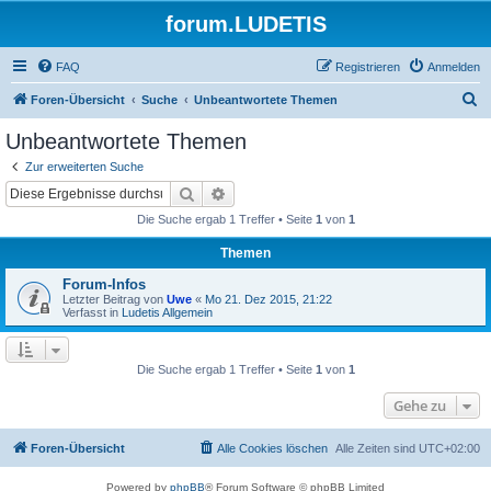
forum.LUDETIS
FAQ
Registrieren
Anmelden
S
Foren-Übersicht
Suche
Unbeantwortete Themen
u
Unbeantwortete Themen
c
Zur erweiterten Suche
h
Suche
Erweiterte Suche
e
Die Suche ergab 1 Treffer • Seite
1
von
1
Themen
Forum-Infos
Letzter Beitrag von
Uwe
«
Mo 21. Dez 2015, 21:22
Verfasst in
Ludetis Allgemein
Die Suche ergab 1 Treffer • Seite
1
von
1
Gehe zu
Foren-Übersicht
Alle Cookies löschen
Alle Zeiten sind
UTC+02:00
Powered by
phpBB
® Forum Software © phpBB Limited