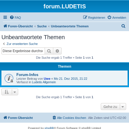
forum.LUDETIS
FAQ
Registrieren
Anmelden
S
Foren-Übersicht
Suche
Unbeantwortete Themen
u
Unbeantwortete Themen
c
Zur erweiterten Suche
h
Suche
Erweiterte Suche
e
Die Suche ergab 1 Treffer • Seite
1
von
1
Themen
Forum-Infos
Letzter Beitrag von
Uwe
«
Mo 21. Dez 2015, 21:22
Verfasst in
Ludetis Allgemein
Die Suche ergab 1 Treffer • Seite
1
von
1
Gehe zu
Foren-Übersicht
Alle Cookies löschen
Alle Zeiten sind
UTC+02:00
Powered by
phpBB
® Forum Software © phpBB Limited