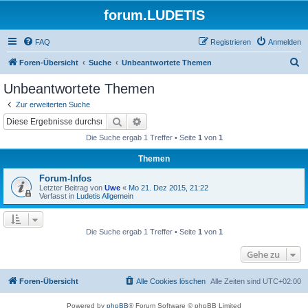
forum.LUDETIS
FAQ
Registrieren
Anmelden
S
Foren-Übersicht
Suche
Unbeantwortete Themen
u
Unbeantwortete Themen
c
Zur erweiterten Suche
h
Suche
Erweiterte Suche
e
Die Suche ergab 1 Treffer • Seite
1
von
1
Themen
Forum-Infos
Letzter Beitrag von
Uwe
«
Mo 21. Dez 2015, 21:22
Verfasst in
Ludetis Allgemein
Die Suche ergab 1 Treffer • Seite
1
von
1
Gehe zu
Foren-Übersicht
Alle Cookies löschen
Alle Zeiten sind
UTC+02:00
Powered by
phpBB
® Forum Software © phpBB Limited