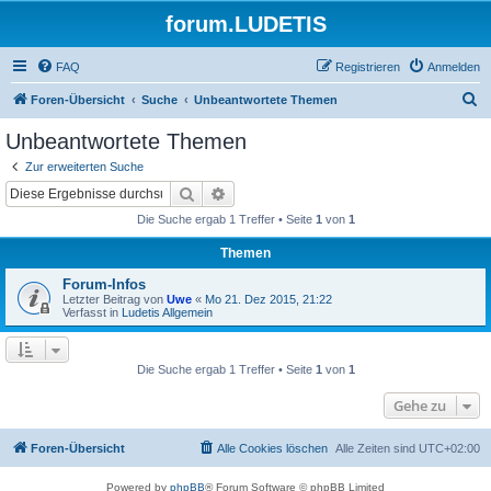
forum.LUDETIS
FAQ
Registrieren
Anmelden
S
Foren-Übersicht
Suche
Unbeantwortete Themen
u
Unbeantwortete Themen
c
Zur erweiterten Suche
h
Suche
Erweiterte Suche
e
Die Suche ergab 1 Treffer • Seite
1
von
1
Themen
Forum-Infos
Letzter Beitrag von
Uwe
«
Mo 21. Dez 2015, 21:22
Verfasst in
Ludetis Allgemein
Die Suche ergab 1 Treffer • Seite
1
von
1
Gehe zu
Foren-Übersicht
Alle Cookies löschen
Alle Zeiten sind
UTC+02:00
Powered by
phpBB
® Forum Software © phpBB Limited