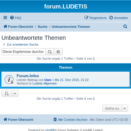
forum.LUDETIS
FAQ
Registrieren
Anmelden
S
Foren-Übersicht
Suche
Unbeantwortete Themen
u
Unbeantwortete Themen
c
Zur erweiterten Suche
h
Suche
Erweiterte Suche
e
Die Suche ergab 1 Treffer • Seite
1
von
1
Themen
Forum-Infos
Letzter Beitrag von
Uwe
«
Mo 21. Dez 2015, 21:22
Verfasst in
Ludetis Allgemein
Die Suche ergab 1 Treffer • Seite
1
von
1
Gehe zu
Foren-Übersicht
Alle Cookies löschen
Alle Zeiten sind
UTC+02:00
Powered by
phpBB
® Forum Software © phpBB Limited