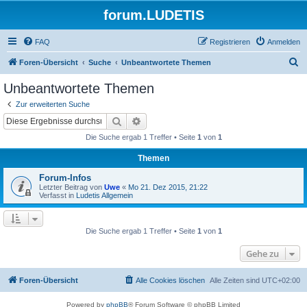
forum.LUDETIS
FAQ
Registrieren
Anmelden
S
Foren-Übersicht
Suche
Unbeantwortete Themen
u
Unbeantwortete Themen
c
Zur erweiterten Suche
h
Suche
Erweiterte Suche
e
Die Suche ergab 1 Treffer • Seite
1
von
1
Themen
Forum-Infos
Letzter Beitrag von
Uwe
«
Mo 21. Dez 2015, 21:22
Verfasst in
Ludetis Allgemein
Die Suche ergab 1 Treffer • Seite
1
von
1
Gehe zu
Foren-Übersicht
Alle Cookies löschen
Alle Zeiten sind
UTC+02:00
Powered by
phpBB
® Forum Software © phpBB Limited