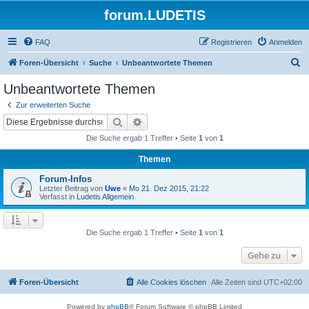
forum.LUDETIS
FAQ
Registrieren
Anmelden
S
Foren-Übersicht
Suche
Unbeantwortete Themen
u
Unbeantwortete Themen
c
Zur erweiterten Suche
h
Suche
Erweiterte Suche
e
Die Suche ergab 1 Treffer • Seite
1
von
1
Themen
Forum-Infos
Letzter Beitrag von
Uwe
«
Mo 21. Dez 2015, 21:22
Verfasst in
Ludetis Allgemein
Die Suche ergab 1 Treffer • Seite
1
von
1
Gehe zu
Foren-Übersicht
Alle Cookies löschen
Alle Zeiten sind
UTC+02:00
Powered by
phpBB
® Forum Software © phpBB Limited