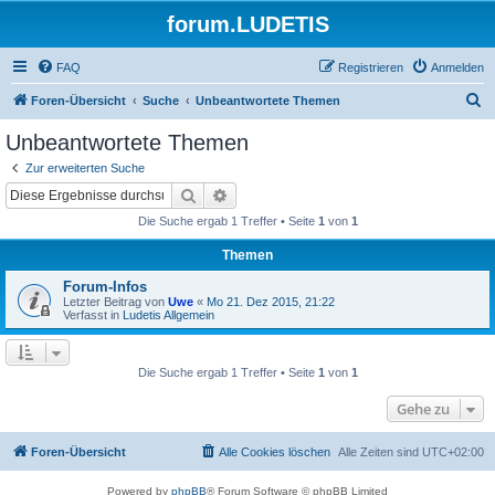
forum.LUDETIS
FAQ
Registrieren
Anmelden
S
Foren-Übersicht
Suche
Unbeantwortete Themen
u
Unbeantwortete Themen
c
Zur erweiterten Suche
h
Suche
Erweiterte Suche
e
Die Suche ergab 1 Treffer • Seite
1
von
1
Themen
Forum-Infos
Letzter Beitrag von
Uwe
«
Mo 21. Dez 2015, 21:22
Verfasst in
Ludetis Allgemein
Die Suche ergab 1 Treffer • Seite
1
von
1
Gehe zu
Foren-Übersicht
Alle Cookies löschen
Alle Zeiten sind
UTC+02:00
Powered by
phpBB
® Forum Software © phpBB Limited