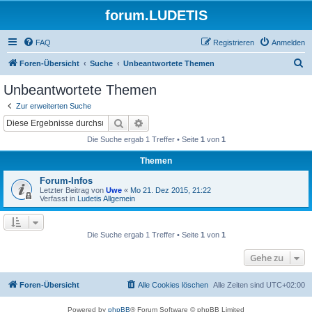
forum.LUDETIS
FAQ
Registrieren
Anmelden
S
Foren-Übersicht
Suche
Unbeantwortete Themen
u
Unbeantwortete Themen
c
Zur erweiterten Suche
h
Suche
Erweiterte Suche
e
Die Suche ergab 1 Treffer • Seite
1
von
1
Themen
Forum-Infos
Letzter Beitrag von
Uwe
«
Mo 21. Dez 2015, 21:22
Verfasst in
Ludetis Allgemein
Die Suche ergab 1 Treffer • Seite
1
von
1
Gehe zu
Foren-Übersicht
Alle Cookies löschen
Alle Zeiten sind
UTC+02:00
Powered by
phpBB
® Forum Software © phpBB Limited