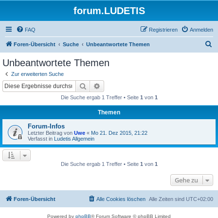
forum.LUDETIS
FAQ
Registrieren
Anmelden
S
Foren-Übersicht
Suche
Unbeantwortete Themen
u
Unbeantwortete Themen
c
Zur erweiterten Suche
h
Suche
Erweiterte Suche
e
Die Suche ergab 1 Treffer • Seite
1
von
1
Themen
Forum-Infos
Letzter Beitrag von
Uwe
«
Mo 21. Dez 2015, 21:22
Verfasst in
Ludetis Allgemein
Die Suche ergab 1 Treffer • Seite
1
von
1
Gehe zu
Foren-Übersicht
Alle Cookies löschen
Alle Zeiten sind
UTC+02:00
Powered by
phpBB
® Forum Software © phpBB Limited