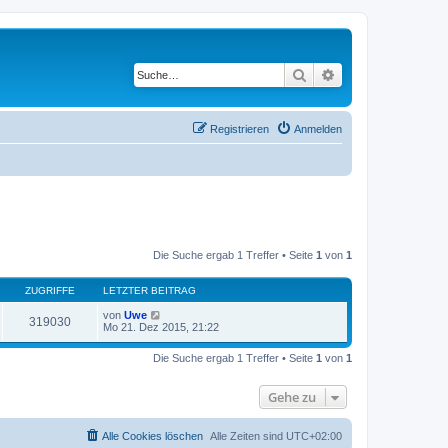
Suche
Erweiterte Suche
Registrieren
Anmelden
Die Suche ergab 1 Treffer • Seite
1
von
1
ZUGRIFFE
LETZTER BEITRAG
von
Uwe
319030
Mo 21. Dez 2015, 21:22
Die Suche ergab 1 Treffer • Seite
1
von
1
Gehe zu
Alle Cookies löschen
Alle Zeiten sind
UTC+02:00