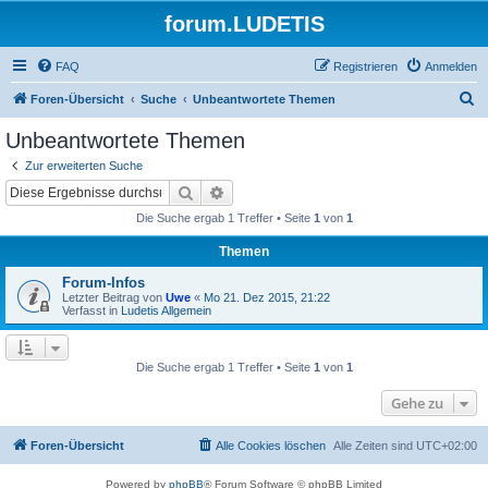
forum.LUDETIS
FAQ
Registrieren
Anmelden
S
Foren-Übersicht
Suche
Unbeantwortete Themen
u
Unbeantwortete Themen
c
Zur erweiterten Suche
h
Suche
Erweiterte Suche
e
Die Suche ergab 1 Treffer • Seite
1
von
1
Themen
Forum-Infos
Letzter Beitrag von
Uwe
«
Mo 21. Dez 2015, 21:22
Verfasst in
Ludetis Allgemein
Die Suche ergab 1 Treffer • Seite
1
von
1
Gehe zu
Foren-Übersicht
Alle Cookies löschen
Alle Zeiten sind
UTC+02:00
Powered by
phpBB
® Forum Software © phpBB Limited