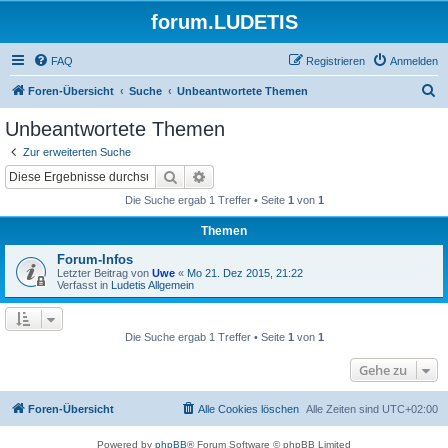
forum.LUDETIS
FAQ
Registrieren
Anmelden
S
Foren-Übersicht
Suche
Unbeantwortete Themen
u
Unbeantwortete Themen
c
Zur erweiterten Suche
h
Suche
Erweiterte Suche
e
Die Suche ergab 1 Treffer • Seite
1
von
1
Themen
Forum-Infos
Letzter Beitrag von
Uwe
«
Mo 21. Dez 2015, 21:22
Verfasst in
Ludetis Allgemein
Die Suche ergab 1 Treffer • Seite
1
von
1
Gehe zu
Foren-Übersicht
Alle Cookies löschen
Alle Zeiten sind
UTC+02:00
Powered by
phpBB
® Forum Software © phpBB Limited