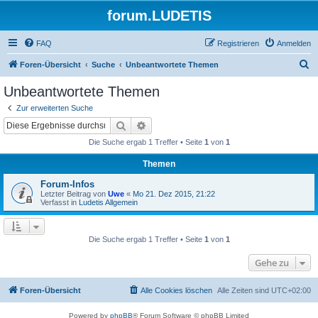
forum.LUDETIS
FAQ
Registrieren
Anmelden
S
Foren-Übersicht
Suche
Unbeantwortete Themen
u
Unbeantwortete Themen
c
Zur erweiterten Suche
h
Suche
Erweiterte Suche
e
Die Suche ergab 1 Treffer • Seite
1
von
1
Themen
Forum-Infos
Letzter Beitrag von
Uwe
«
Mo 21. Dez 2015, 21:22
Verfasst in
Ludetis Allgemein
Die Suche ergab 1 Treffer • Seite
1
von
1
Gehe zu
Foren-Übersicht
Alle Cookies löschen
Alle Zeiten sind
UTC+02:00
Powered by
phpBB
® Forum Software © phpBB Limited