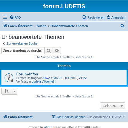
forum.LUDETIS
FAQ
Registrieren
Anmelden
S
Foren-Übersicht
Suche
Unbeantwortete Themen
u
Unbeantwortete Themen
c
Zur erweiterten Suche
h
Suche
Erweiterte Suche
e
Die Suche ergab 1 Treffer • Seite
1
von
1
Themen
Forum-Infos
Letzter Beitrag von
Uwe
«
Mo 21. Dez 2015, 21:22
Verfasst in
Ludetis Allgemein
Die Suche ergab 1 Treffer • Seite
1
von
1
Gehe zu
Foren-Übersicht
Alle Cookies löschen
Alle Zeiten sind
UTC+02:00
Powered by
phpBB
® Forum Software © phpBB Limited