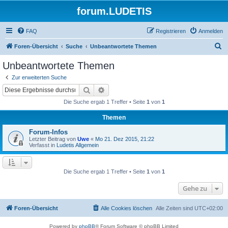
forum.LUDETIS
FAQ
Registrieren
Anmelden
S
Foren-Übersicht
Suche
Unbeantwortete Themen
u
Unbeantwortete Themen
c
Zur erweiterten Suche
h
Suche
Erweiterte Suche
e
Die Suche ergab 1 Treffer • Seite
1
von
1
Themen
Forum-Infos
Letzter Beitrag von
Uwe
«
Mo 21. Dez 2015, 21:22
Verfasst in
Ludetis Allgemein
Die Suche ergab 1 Treffer • Seite
1
von
1
Gehe zu
Foren-Übersicht
Alle Cookies löschen
Alle Zeiten sind
UTC+02:00
Powered by
phpBB
® Forum Software © phpBB Limited