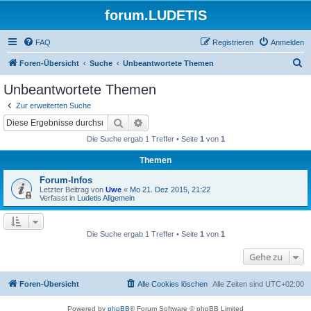
forum.LUDETIS
FAQ
Registrieren
Anmelden
S
Foren-Übersicht
Suche
Unbeantwortete Themen
u
Unbeantwortete Themen
c
Zur erweiterten Suche
h
Suche
Erweiterte Suche
e
Die Suche ergab 1 Treffer • Seite
1
von
1
Themen
Forum-Infos
Letzter Beitrag von
Uwe
«
Mo 21. Dez 2015, 21:22
Verfasst in
Ludetis Allgemein
Die Suche ergab 1 Treffer • Seite
1
von
1
Gehe zu
Foren-Übersicht
Alle Cookies löschen
Alle Zeiten sind
UTC+02:00
Powered by
phpBB
® Forum Software © phpBB Limited